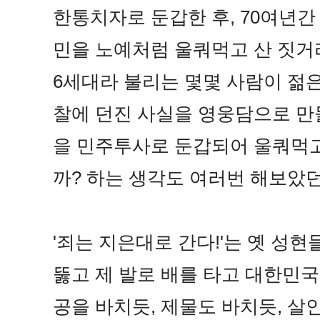
한통치자로 둔갑한 후, 70여년
민을 노예처럼 울쿼먹고 산 짓거리
6세대라 불리는 몇몇 사람이
젊은
찰에 던진 사실을 영웅담으로 만
을 민주투사로 둔갑되어 울쿼먹고
까? 하는 생각도 여러번 해보았
'죄는 지은대로 간다!'는 옛 성
뚫고 제 발로 배를 타고 대한민국
공을 바치듯, 제물도 바치듯, 살