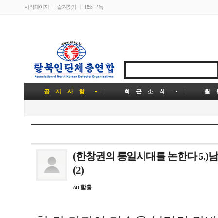
시작페이지
즐겨찾기
RSS 구독
공 지 사 항
최 근 소 식
활 
(한창권의 통일시대를 논한다 5.)남
(2)
함흥
AD