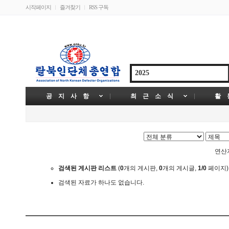
시작페이지
즐겨찾기
RSS 구독
공 지 사 항
최 근 소 식
활 
연
검색된 게시판 리스트
(
0
개의 게시판,
0
개의 게시글,
1/0
페이지)
검색된 자료가 하나도 없습니다.