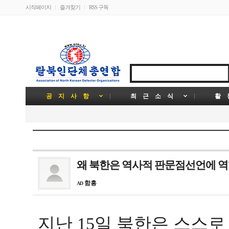
시작페이지
즐겨찾기
RSS 구독
공 지 사 항
최 근 소 식
활 
왜 북한은 역사적 판문점선언에 역
함흥
AD
지난
일 북한은 스스
15