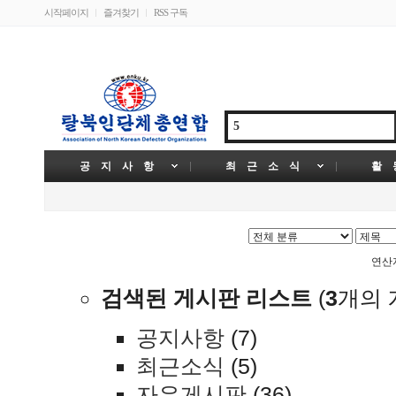
시작페이지
즐겨찾기
RSS 구독
공 지 사 항
최 근 소 식
활 
연
검색된 게시판 리스트
(
3
개의 
공지사항
(7)
최근소식
(5)
자유게시판
(36)